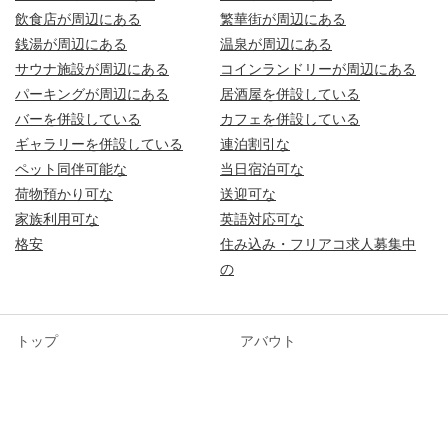
飲食店が周辺にある
繁華街が周辺にある
銭湯が周辺にある
温泉が周辺にある
サウナ施設が周辺にある
コインランドリーが周辺にある
パーキングが周辺にある
居酒屋を併設している
バーを併設している
カフェを併設している
ギャラリーを併設している
連泊割引な
ペット同伴可能な
当日宿泊可な
荷物預かり可な
送迎可な
家族利用可な
英語対応可な
格安
住み込み・フリアコ求人募集中
の
トップ
アバウト
ゲストハウスを探す
特集
閲覧履歴
プライバシーポリシー
掲載する
オーナーログイン