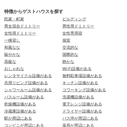
特徴からゲストハウスを探す
民家・町家
ビルディング
男女混合ドミトリー
男性用ドミトリー
女性用ドミトリー
女性専用宿
一棟貸し
個室
和風なな
交流的な
賑やかな
国際的な
高級な
静かな
おしゃれな
Wi-Fi設備がある
レンタサイクル設備がある
無料駐車場設備がある
共用リビング設備がある
キッチン設備がある
シャワールーム設備がある
コワーキング設備がある
バスルーム設備がある
洗濯機設備がある
乾燥機設備がある
電子レンジ設備がある
冷蔵庫設備がある
ドライヤー設備がある
駅が周辺にある
バス停が周辺にある
コンビニが周辺にある
薬局が周辺にある