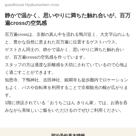
guesthouse Hyakumanben cross
静かで温かく、思いやりに満ちた触れ合いが、百万
遍crossの空気感
百万遍crossは、京都の真ん中を流れる鴨川近く、大文字山のふも
と、豊かな自然に恵まれた百万遍に位置するゲストハウス。
ゲストさん同士の、静かで温かく、思いやりに満ちた触れ合い
が、百万遍crossの空気感を作っています。
スタッフの方は適度な距離感を大切にされていているので心地よ
く過ごすことができます。
知恩寺、下鴨神社、吉田神社、銀閣寺も徒歩圏内でロケーション
もよく、バスや自転車を利用することで京都観光の幅が広がりま
す。
1階に併設されている「おうちごはん きりん家」では、お酒を呑
みながら美味しいご飯をいただけるのでぜひご利用ください。
宿泊予約
基本情報