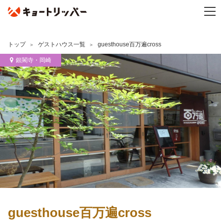
トップ
ゲストハウス一覧
guesthouse百万遍cross
銀閣寺・岡崎
guesthouse百万遍cross