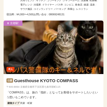
共用リビング
キッチン
コワーキング
シャワールーム
洗濯機
乾燥機
電子レンジ
冷蔵庫
ドライヤー
バス停
コンビニ
飲食店
銭湯
温泉
サウナ施設
コインランドリー
パーキング
和風な
レストラン
宿泊料 : ¥4,000〜4,500
お問い合せ : 08069248131
京都駅
求人
Guesthouse KYOTO COMPASS
公認
〒600-8894 京都府京都市下京区西七条市部町115
「COMPASS」は、旅の「指針」となってお客様をサポートしたいとい
う想いもこめています。
建物タイプ
民家・町家