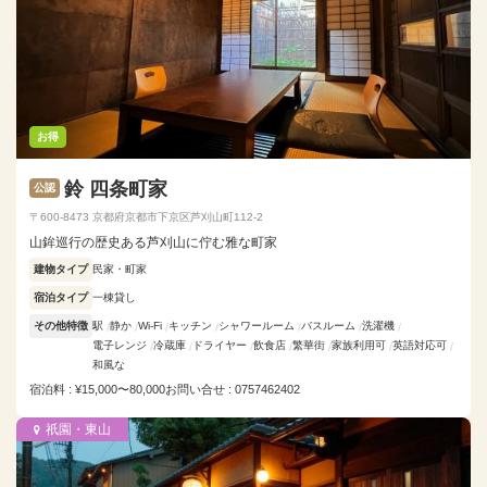
お得
鈴 四条町家
公認
〒600-8473 京都府京都市下京区芦刈山町112-2
山鉾巡行の歴史ある芦刈山に佇む雅な町家
建物タイプ
民家・町家
宿泊タイプ
一棟貸し
その他特徴
駅
静か
Wi-Fi
キッチン
シャワールーム
バスルーム
洗濯機
電子レンジ
冷蔵庫
ドライヤー
飲食店
繁華街
家族利用可
英語対応可
和風な
宿泊料 : ¥15,000〜80,000
お問い合せ : 0757462402
祇園・東山