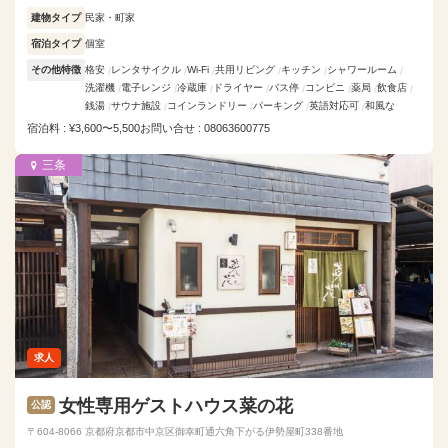
建物タイプ
民家・町家
宿泊タイプ
個室
その他特徴
格安
レンタサイクル
Wi-Fi
共用リビング
キッチン
シャワールーム
洗濯機
電子レンジ
冷蔵庫
ドライヤー
バス停
コンビニ
薬局
飲食店
銭湯
サウナ施設
コインランドリー
パーキング
英語対応可
和風な
宿泊料 : ¥3,600〜5,500
お問い合せ : 08063600775
三条
求人
女性専用ゲストハウス菜の花
公認
〒604-8066 京都府京都市中京区御幸町通六角下がる伊勢屋町338番地