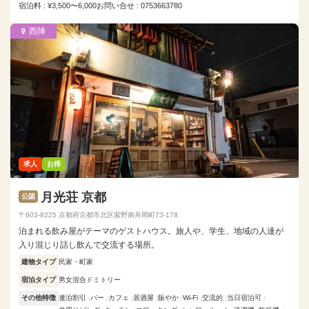
宿泊料 : ¥3,500〜6,000
お問い合せ : 0753663780
西陣
求人
お得
月光荘 京都
公認
〒603-8225 京都府京都市北区紫野南舟岡町73-178
泊まれる飲み屋がテーマのゲストハウス。旅人や、学生、地域の人達が
入り混じり話し飲んで交流する場所。
建物タイプ
民家・町家
宿泊タイプ
男女混合ドミトリー
その他特徴
連泊割引
バー
カフェ
居酒屋
賑やか
Wi-Fi
交流的
当日宿泊可