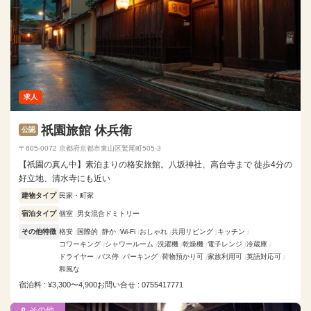
求人
祇園旅館 休兵衛
公認
〒605-0072 京都府京都市東山区鷲尾町505-3
【祇園の真ん中】素泊まりの格安旅館。八坂神社、高台寺まで 徒歩4分の
好立地、清水寺にも近い
建物タイプ
民家・町家
宿泊タイプ
個室
男女混合ドミトリー
その他特徴
格安
国際的
静か
Wi-Fi
おしゃれ
共用リビング
キッチン
コワーキング
シャワールーム
洗濯機
乾燥機
電子レンジ
冷蔵庫
ドライヤー
バス停
パーキング
荷物預かり可
家族利用可
英語対応可
和風な
宿泊料 : ¥3,300〜4,900
お問い合せ : 0755417771
その他