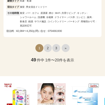
建物タイプ
民家・町家
宿泊タイプ
個室
男女混合ドミトリー
その他特徴
格安
バー
カフェ
居酒屋
静か
Wi-Fi
共用リビング
キッチン
シャワールーム
洗濯機
冷蔵庫
ドライヤー
バス停
コンビニ
薬局
飲食店
銭湯
サウナ施設
コインランドリー
パーキング
荷物預かり可
英語対応可
宿泊料 : ¥2,084〜4,250
お問い合せ : 0754061930
1
2
3
»
49
件中 1件〜20件を表示