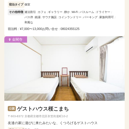
宿泊タイプ
個室
その他特徴
連泊割引
カフェ
ギャラリー
静か
Wi-Fi
バスルーム
ドライヤー
バス停
銭湯
サウナ施設
コインランドリー
パーキング
家族利用可
和風な
宿泊料 : ¥7,000〜13,000
お問い合せ : 08024355125
金閣寺
ゲストハウス桜こまち
公認
〒603-8372 京都府京都市北区衣笠街道町10-2
友達の家に遊びに来たみたいな、くつろげるゲストハウス