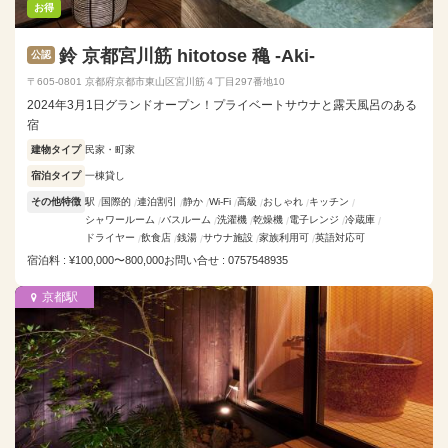
お得
鈴 京都宮川筋 hitotose 穐 -Aki-
公認
〒605-0801 京都府京都市東山区宮川筋４丁目297番地10
2024年3月1日グランドオープン！プライベートサウナと露天風呂のある
宿
建物タイプ
民家・町家
宿泊タイプ
一棟貸し
その他特徴
駅
国際的
連泊割引
静か
Wi-Fi
高級
おしゃれ
キッチン
シャワールーム
バスルーム
洗濯機
乾燥機
電子レンジ
冷蔵庫
ドライヤー
飲食店
銭湯
サウナ施設
家族利用可
英語対応可
宿泊料 : ¥100,000〜800,000
お問い合せ : 0757548935
京都駅