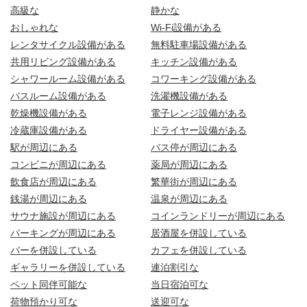
高級な
静かな
おしゃれな
Wi-Fi設備がある
レンタサイクル設備がある
無料駐車場設備がある
共用リビング設備がある
キッチン設備がある
シャワールーム設備がある
コワーキング設備がある
バスルーム設備がある
洗濯機設備がある
乾燥機設備がある
電子レンジ設備がある
冷蔵庫設備がある
ドライヤー設備がある
駅が周辺にある
バス停が周辺にある
コンビニが周辺にある
薬局が周辺にある
飲食店が周辺にある
繁華街が周辺にある
銭湯が周辺にある
温泉が周辺にある
サウナ施設が周辺にある
コインランドリーが周辺にある
パーキングが周辺にある
居酒屋を併設している
バーを併設している
カフェを併設している
ギャラリーを併設している
連泊割引な
ペット同伴可能な
当日宿泊可な
荷物預かり可な
送迎可な