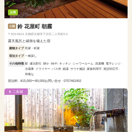
お得
鈴 花屋町 朝霧
公認
〒600-8824 京都府京都市下京区二人司町6-4
露天風呂と縁側を備えた宿
建物タイプ
民家・町家
宿泊タイプ
一棟貸し
その他特徴
駅
連泊割引
静か
Wi-Fi
キッチン
シャワールーム
洗濯機
電子レンジ
冷蔵庫
ドライヤー
バス停
銭湯
サウナ施設
家族利用可
英語対応可
和風な
宿泊料 : ¥15,000〜80,000
お問い合せ : 0757462402
二条城