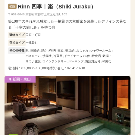
Rinn 四季十楽（Shiki Juraku）
公認
〒602-8046 京都府京都市上京区近衛町165
築100年のそれぞれ独立した一棟貸切の京町家を改装したデザインの異な
る「十室の愉しみ」を持つ宿
建物タイプ
民家・町家
宿泊タイプ
一棟貸し
その他特徴
駅
国際的
静か
Wi-Fi
高級
交流的
おしゃれ
シャワールーム
バスルーム
洗濯機
冷蔵庫
ドライヤー
バス停
飲食店
銭湯
サウナ施設
コインランドリー
パーキング
英語対応可
和風な
宿泊料 : ¥35,000〜100,000
お問い合せ : 0754170210
祇園・東山