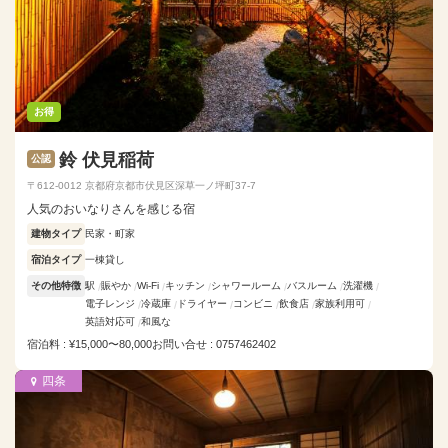
お得
鈴 伏見稲荷
公認
〒612-0012 京都府京都市伏見区深草一ノ坪町37-7
人気のおいなりさんを感じる宿
建物タイプ
民家・町家
宿泊タイプ
一棟貸し
その他特徴
駅
賑やか
Wi-Fi
キッチン
シャワールーム
バスルーム
洗濯機
電子レンジ
冷蔵庫
ドライヤー
コンビニ
飲食店
家族利用可
英語対応可
和風な
宿泊料 : ¥15,000〜80,000
お問い合せ : 0757462402
四条