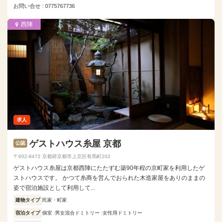
お問い合せ : 0775767736
西陣
求人
ゲストハウス糸屋 京都
公認
〒602-8472 京都府京都市上京区有馬町202
ゲストハウス糸屋は京都西陣にたたずむ築90年程の京町家を利用したゲ
ストハウスです。 かつて糸商を営んでおられた木造家屋をありのままの
姿で宿泊施設として利用して...
建物タイプ
民家・町家
宿泊タイプ
個室
男女混合ドミトリー
女性用ドミトリー