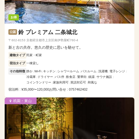
お得
鈴 プレミアム 二条城北
公認
〒602-8153 京都府京都市上京区南伊勢屋町760-4
新と古の共存。悠久の歴史に思いを馳せて。
建物タイプ
民家・町家
宿泊タイプ
一棟貸し
その他特徴
静か
Wi-Fi
キッチン
シャワールーム
バスルーム
洗濯機
電子レンジ
冷蔵庫
ドライヤー
バス停
飲食店
繁華街
銭湯
サウナ施設
コインランドリー
家族利用可
英語対応可
和風な
宿泊料 : ¥35,000〜120,000
お問い合せ : 0757462402
祇園・東山