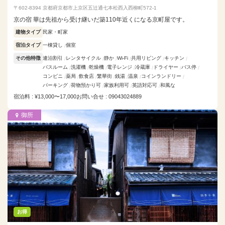
〒602-8394 京都府京都市上京区五辻通七本松西入西柳町572-1
京の宿 華は先祖から受け継いだ築110年近くになる京町屋です。
建物タイプ
民家・町家
宿泊タイプ
一棟貸し
個室
その他特徴
連泊割引
レンタサイクル
静か
Wi-Fi
共用リビング
キッチン
バスルーム
洗濯機
乾燥機
電子レンジ
冷蔵庫
ドライヤー
バス停
コンビニ
薬局
飲食店
繁華街
銭湯
温泉
コインランドリー
パーキング
荷物預かり可
家族利用可
英語対応可
和風な
宿泊料 : ¥13,000〜17,000
お問い合せ : 09043024889
御所
お得