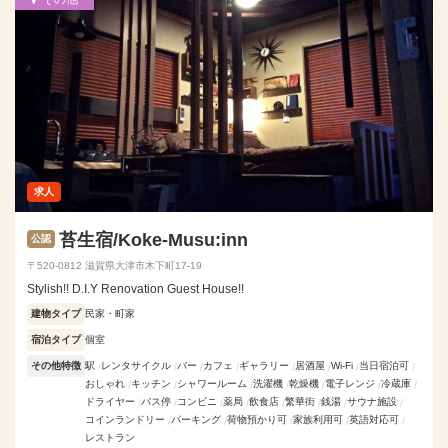
求人
苔生宿/Koke-Musu:inn
公認
〒520-0812 滋賀県大津市木下町17-19
Stylish!! D.I.Y Renovation Guest House!!
建物タイプ
民家・町家
宿泊タイプ
個室
その他特徴
駅
レンタサイクル
バー
カフェ
ギャラリー
居酒屋
Wi-Fi
当日宿泊可
おしゃれ
キッチン
シャワールーム
洗濯機
乾燥機
電子レンジ
冷蔵庫
ドライヤー
バス停
コンビニ
薬局
飲食店
繁華街
銭湯
サウナ施設
コインランドリー
パーキング
荷物預かり可
家族利用可
英語対応可
レストラン