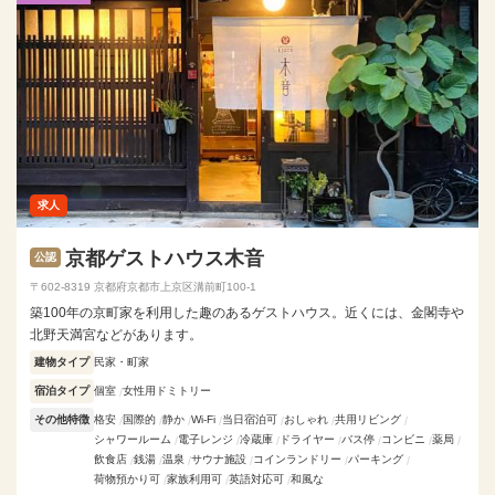
求人
京都ゲストハウス木音
公認
〒602-8319 京都府京都市上京区溝前町100-1
築100年の京町家を利用した趣のあるゲストハウス。近くには、金閣寺や
北野天満宮などがあります。
建物タイプ
民家・町家
宿泊タイプ
個室
女性用ドミトリー
その他特徴
格安
国際的
静か
Wi-Fi
当日宿泊可
おしゃれ
共用リビング
シャワールーム
電子レンジ
冷蔵庫
ドライヤー
バス停
コンビニ
薬局
飲食店
銭湯
温泉
サウナ施設
コインランドリー
パーキング
荷物預かり可
家族利用可
英語対応可
和風な