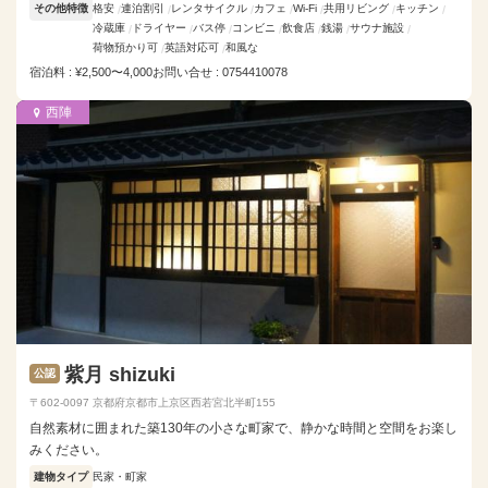
その他特徴
格安
連泊割引
レンタサイクル
カフェ
Wi-Fi
共用リビング
キッチン
冷蔵庫
ドライヤー
バス停
コンビニ
飲食店
銭湯
サウナ施設
荷物預かり可
英語対応可
和風な
宿泊料 : ¥2,500〜4,000
お問い合せ : 0754410078
西陣
紫月 shizuki
公認
〒602-0097 京都府京都市上京区西若宮北半町155
自然素材に囲まれた築130年の小さな町家で、静かな時間と空間をお楽し
みください。
建物タイプ
民家・町家