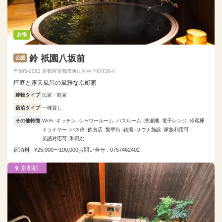
お得
鈴 祇園八坂前
公認
〒605-0062 京都府京都市東山区林下町436-4
坪庭と露天風呂の風雅な京町家
建物タイプ
民家・町家
宿泊タイプ
一棟貸し
その他特徴
Wi-Fi
キッチン
シャワールーム
バスルーム
洗濯機
電子レンジ
冷蔵庫
ドライヤー
バス停
飲食店
繁華街
銭湯
サウナ施設
家族利用可
英語対応可
和風な
宿泊料 : ¥25,000〜100,000
お問い合せ : 0757462402
京都駅