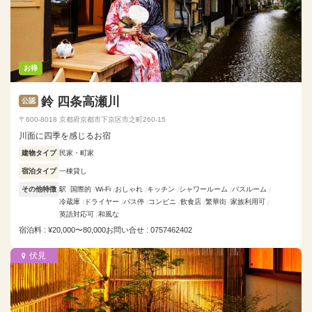
お得
鈴 四条高瀬川
公認
〒600-8018 京都府京都市下京区市之町260-15
川面に四季を感じるお宿
建物タイプ
民家・町家
宿泊タイプ
一棟貸し
その他特徴
駅
国際的
Wi-Fi
おしゃれ
キッチン
シャワールーム
バスルーム
冷蔵庫
ドライヤー
バス停
コンビニ
飲食店
繁華街
家族利用可
英語対応可
和風な
宿泊料 : ¥20,000〜80,000
お問い合せ : 0757462402
伏見