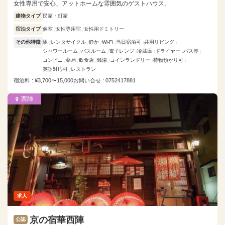
女性専用で安心、アットホームな雰囲気のゲストハウス。
建物タイプ
民家・町家
宿泊タイプ
個室
女性専用宿
女性用ドミトリー
その他特徴
駅
レンタサイクル
静か
Wi-Fi
当日宿泊可
共用リビング
シャワールーム
バスルーム
電子レンジ
冷蔵庫
ドライヤー
バス停
コンビニ
薬局
飲食店
銭湯
コインランドリー
荷物預かり可
英語対応可
レストラン
宿泊料 : ¥3,700〜15,000
お問い合せ : 0752417881
西陣
求人
京の宿華西陣
公認