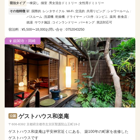
宿泊タイプ
一棟貸し
個室
男女混合ドミトリー
女性用ドミトリー
その他特徴
駅
国際的
レンタサイクル
Wi-Fi
交流的
共用リビング
シャワールーム
バスルーム
洗濯機
乾燥機
ドライヤー
バス停
コンビニ
薬局
飲食店
銭湯
サウナ施設
コインランドリー
パーキング
英語対応可
宿泊料 : ¥5,500〜18,000
お問い合せ : 0752043250
銀閣寺・岡崎
ゲストハウス和楽庵
公認
〒606-8392 京都府京都市左京区聖護院山王町19-2
ゲストハウス和楽庵は平安神宮近くにある、 築100年の町家を改修した
ゲストハウスです