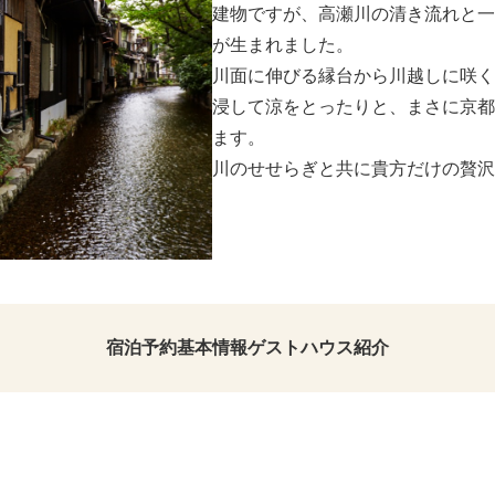
建物ですが、高瀬川の清き流れと一
が生まれました。
川面に伸びる縁台から川越しに咲く
浸して涼をとったりと、まさに京都
ます。
川のせせらぎと共に貴方だけの贅沢
宿泊予約
基本情報
ゲストハウス紹介