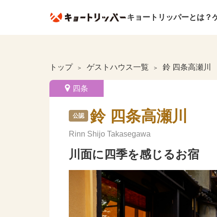
キョートリッパーとは？
トップ
ゲストハウス一覧
鈴 四条高瀬川
四条
鈴 四条高瀬川
公認
Rinn Shijo Takasegawa
川面に四季を感じるお宿