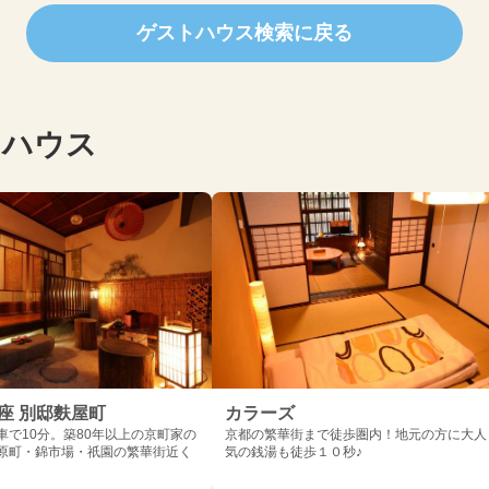
ゲストハウス検索に戻る
トハウス
乃座 別邸麩屋町
カラーズ
車で10分。築80年以上の京町家の
京都の繁華街まで徒歩圏内！地元の方に大人
原町・錦市場・祇園の繁華街近く
気の銭湯も徒歩１０秒♪