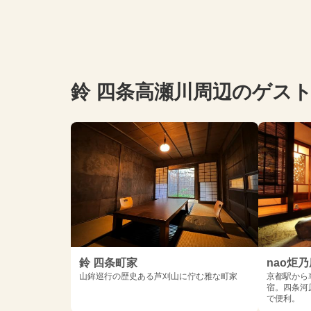
鈴 四条高瀬川周辺のゲス
鈴 四条町家
nao炬
山鉾巡行の歴史ある芦刈山に佇む雅な町家
京都駅から
宿。四条河
で便利。