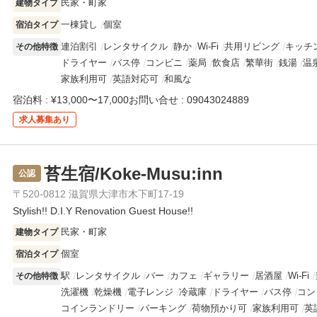
民家・町家
建物タイプ
一棟貸し
個室
宿泊タイプ
連泊割引
レンタサイクル
静か
Wi-Fi
共用リビング
キッチ
その他特徴
ドライヤー
バス停
コンビニ
薬局
飲食店
繁華街
銭湯
温
家族利用可
英語対応可
和風な
宿泊料 : ¥13,000〜17,000
お問い合せ : 09043024889
求人
募集あり
苔生宿/Koke-Musu:inn
公認
〒520-0812 滋賀県大津市木下町17-19
Stylish!! D.I.Y Renovation Guest House!!
民家・町家
建物タイプ
個室
宿泊タイプ
駅
レンタサイクル
バー
カフェ
ギャラリー
居酒屋
Wi-Fi
その他特徴
洗濯機
乾燥機
電子レンジ
冷蔵庫
ドライヤー
バス停
コン
コインランドリー
パーキング
荷物預かり可
家族利用可
英