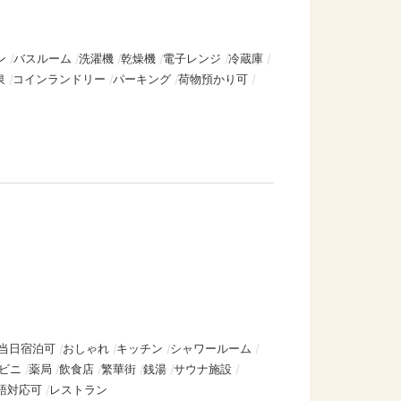
ン
バスルーム
洗濯機
乾燥機
電子レンジ
冷蔵庫
泉
コインランドリー
パーキング
荷物預かり可
当日宿泊可
おしゃれ
キッチン
シャワールーム
ビニ
薬局
飲食店
繁華街
銭湯
サウナ施設
語対応可
レストラン