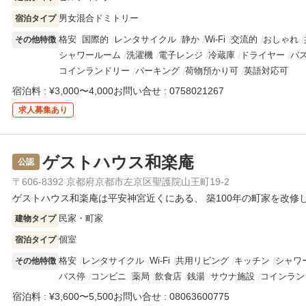
男女混合ドミトリー
宿泊タイプ
格安
国際的
レンタサイクル
静か
Wi-Fi
交流的
おしゃれ
その他特徴
シャワールーム
洗濯機
電子レンジ
冷蔵庫
ドライヤー
バ
コインランドリー
パーキング
荷物預かり可
英語対応可
宿泊料 : ¥3,000〜4,000
お問い合せ : 0758021267
求人
募集あり
ゲストハウス和楽庵
公認
〒606-8392 京都府京都市左京区聖護院山王町19-2
ゲストハウス和楽庵は平安神宮近くにある、 築100年の町家を改修
民家・町家
建物タイプ
個室
宿泊タイプ
格安
レンタサイクル
Wi-Fi
共用リビング
キッチン
シャワ
その他特徴
バス停
コンビニ
薬局
飲食店
銭湯
サウナ施設
コインラン
宿泊料 : ¥3,600〜5,500
お問い合せ : 08063600775