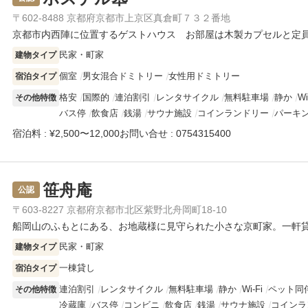
〒602-8488 京都府京都市上京区真倉町７３２番地
京都市内西陣に位置するゲストハウス お部屋は木製カプセルと定員
民家・町家
建物タイプ
個室
男女混合ドミトリー
女性用ドミトリー
宿泊タイプ
格安
国際的
連泊割引
レンタサイクル
無料駐車場
静か
Wi
その他特徴
バス停
飲食店
銭湯
サウナ施設
コインランドリー
パーキ
宿泊料 : ¥2,500〜12,000
お問い合せ : 0754315400
笹舟庵
公認
〒603-8227 京都府京都市北区紫野北舟岡町18-10
船岡山のふもとにある、お地蔵様に見守られた小さな京町家。一軒貸
民家・町家
建物タイプ
一棟貸し
宿泊タイプ
連泊割引
レンタサイクル
無料駐車場
静か
Wi-Fi
ペット同
その他特徴
冷蔵庫
バス停
コンビニ
飲食店
銭湯
サウナ施設
コインラ