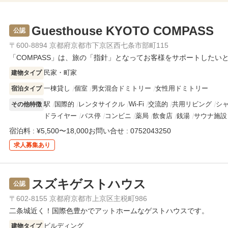
Guesthouse KYOTO COMPASS
公認
〒600-8894 京都府京都市下京区西七条市部町115
「COMPASS」は、旅の「指針」となってお客様をサポートしたい
民家・町家
建物タイプ
一棟貸し
個室
男女混合ドミトリー
女性用ドミトリー
宿泊タイプ
駅
国際的
レンタサイクル
Wi-Fi
交流的
共用リビング
シ
その他特徴
ドライヤー
バス停
コンビニ
薬局
飲食店
銭湯
サウナ施設
宿泊料 : ¥5,500〜18,000
お問い合せ : 0752043250
求人
募集あり
スズキゲストハウス
公認
〒602-8155 京都府京都市上京区主税町986
二条城近く！国際色豊かでアットホームなゲストハウスです。
ビルディング
建物タイプ