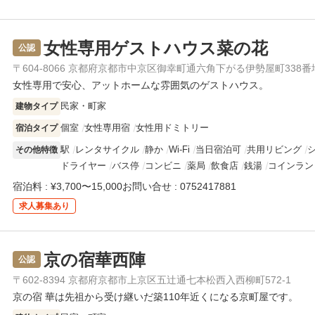
女性専用ゲストハウス菜の花
公認
〒604-8066 京都府京都市中京区御幸町通六角下がる伊勢屋町338番
女性専用で安心、アットホームな雰囲気のゲストハウス。
民家・町家
建物タイプ
個室
女性専用宿
女性用ドミトリー
宿泊タイプ
駅
レンタサイクル
静か
Wi-Fi
当日宿泊可
共用リビング
その他特徴
ドライヤー
バス停
コンビニ
薬局
飲食店
銭湯
コインラン
宿泊料 : ¥3,700〜15,000
お問い合せ : 0752417881
求人
募集あり
京の宿華西陣
公認
〒602-8394 京都府京都市上京区五辻通七本松西入西柳町572-1
京の宿 華は先祖から受け継いだ築110年近くになる京町屋です。