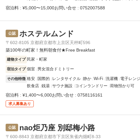
宿泊料 : ¥5,000〜15,000
お問い合せ : 0752007588
ホステルムンド
公認
〒602-8105 京都府京都市上京区天秤町596
築100年の町家！無料朝食付★Free Breakfast
民家・町家
建物タイプ
個室
男女混合ドミトリー
宿泊タイプ
格安
国際的
レンタサイクル
静か
Wi-Fi
洗濯機
電子レン
その他特徴
飲食店
銭湯
サウナ施設
コインランドリー
荷物預かり可
宿泊料 : ¥1,400〜6,000
お問い合せ : 0758116161
求人
募集あり
nao炬乃座 別邸梅小路
公認
〒600-8843 京都府京都市下京区朱雀内畑町8-33