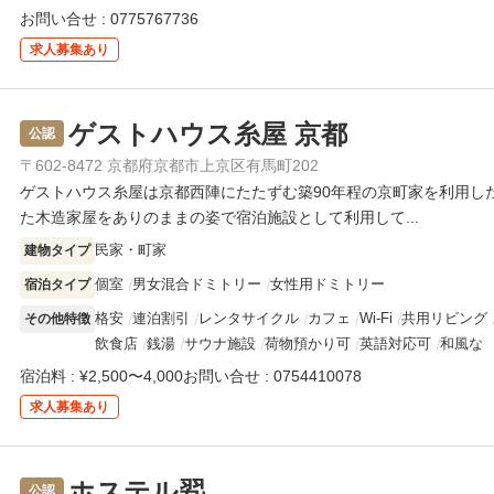
お問い合せ : 0775767736
求人
募集あり
ゲストハウス糸屋 京都
公認
〒602-8472 京都府京都市上京区有馬町202
ゲストハウス糸屋は京都西陣にたたずむ築90年程の京町家を利用し
た木造家屋をありのままの姿で宿泊施設として利用して...
民家・町家
建物タイプ
個室
男女混合ドミトリー
女性用ドミトリー
宿泊タイプ
格安
連泊割引
レンタサイクル
カフェ
Wi-Fi
共用リビング
その他特徴
飲食店
銭湯
サウナ施設
荷物預かり可
英語対応可
和風な
宿泊料 : ¥2,500〜4,000
お問い合せ : 0754410078
求人
募集あり
ホステル翆
公認