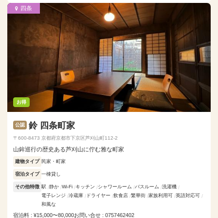
四条
お得
鈴 四条町家
公認
〒600-8473 京都府京都市下京区芦刈山町112-2
山鉾巡行の歴史ある芦刈山に佇む雅な町家
建物タイプ
民家・町家
宿泊タイプ
一棟貸し
その他特徴
駅
静か
Wi-Fi
キッチン
シャワールーム
バスルーム
洗濯機
電子レンジ
冷蔵庫
ドライヤー
飲食店
繁華街
家族利用可
英語対応可
和風な
宿泊料 : ¥15,000〜80,000
お問い合せ : 0757462402