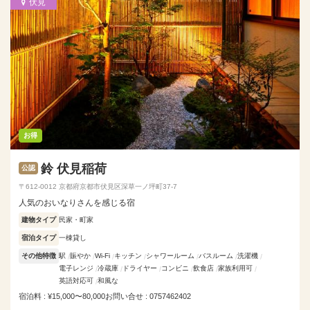
伏見
お得
鈴 伏見稲荷
公認
〒612-0012 京都府京都市伏見区深草一ノ坪町37-7
人気のおいなりさんを感じる宿
建物タイプ
民家・町家
宿泊タイプ
一棟貸し
その他特徴
駅
賑やか
Wi-Fi
キッチン
シャワールーム
バスルーム
洗濯機
電子レンジ
冷蔵庫
ドライヤー
コンビニ
飲食店
家族利用可
英語対応可
和風な
宿泊料 : ¥15,000〜80,000
お問い合せ : 0757462402