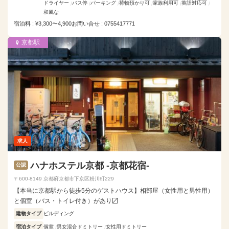
ドライヤー
バス停
パーキング
荷物預かり可
家族利用可
英語対応可
和風な
宿泊料 : ¥3,300〜4,900
お問い合せ : 0755417771
京都駅
求人
ハナホステル京都 -京都花宿-
公認
〒600-8149 京都府京都市下京区粉川町229
【本当に京都駅から徒歩5分のゲストハウス】相部屋（女性用と男性用）
と個室（バス・トイレ付き）があり〼
建物タイプ
ビルディング
宿泊タイプ
個室
男女混合ドミトリー
女性用ドミトリー