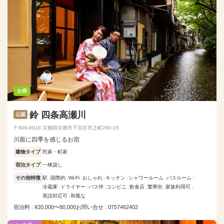
お得
鈴 四条高瀬川
公認
〒600-8018 京都府京都市下京区市之町260-15
川面に四季を感じるお宿
建物タイプ
民家・町家
宿泊タイプ
一棟貸し
その他特徴
駅
国際的
Wi-Fi
おしゃれ
キッチン
シャワールーム
バスルーム
冷蔵庫
ドライヤー
バス停
コンビニ
飲食店
繁華街
家族利用可
英語対応可
和風な
宿泊料 : ¥20,000〜80,000
お問い合せ : 0757462402