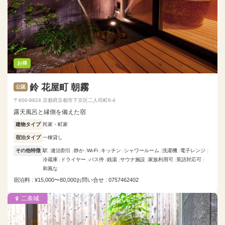
お得
鈴 花屋町 朝霧
公認
〒600-8824 京都府京都市下京区二人司町6-4
露天風呂と縁側を備えた宿
建物タイプ
民家・町家
宿泊タイプ
一棟貸し
その他特徴
駅
連泊割引
静か
Wi-Fi
キッチン
シャワールーム
洗濯機
電子レンジ
冷蔵庫
ドライヤー
バス停
銭湯
サウナ施設
家族利用可
英語対応可
和風な
宿泊料 : ¥15,000〜80,000
お問い合せ : 0757462402
二条城