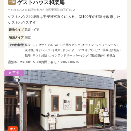
ゲストハウス和楽庵
公認
〒606-8392 京都府京都市左京区聖護院山王町19-2
ゲストハウス和楽庵は平安神宮近くにある、 築100年の町家を改修した
ゲストハウスです
建物タイプ
民家・町家
宿泊タイプ
個室
その他特徴
格安
レンタサイクル
Wi-Fi
共用リビング
キッチン
シャワールーム
洗濯機
電子レンジ
冷蔵庫
ドライヤー
バス停
コンビニ
薬局
飲食店
銭湯
サウナ施設
コインランドリー
パーキング
英語対応可
和風な
宿泊料 : ¥3,600〜5,500
お問い合せ : 08063600775
三条
求人