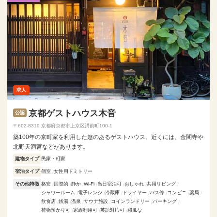
求人
京都ゲストハウス木音
公認
〒602-8319 京都府京都市上京区溝前町100-1
築100年の京町家を利用した趣のあるゲストハウス。近くには、金閣寺や
北野天満宮などがあります。
建物タイプ
民家・町家
宿泊タイプ
個室
女性用ドミトリー
その他特徴
格安
国際的
静か
Wi-Fi
当日宿泊可
おしゃれ
共用リビング
シャワールーム
電子レンジ
冷蔵庫
ドライヤー
バス停
コンビニ
薬局
飲食店
銭湯
温泉
サウナ施設
コインランドリー
パーキング
荷物預かり可
家族利用可
英語対応可
和風な