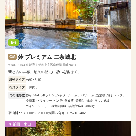
お得
鈴 プレミアム 二条城北
公認
〒602-8153 京都府京都市上京区南伊勢屋町760-4
新と古の共存。悠久の歴史に思いを馳せて。
建物タイプ
民家・町家
宿泊タイプ
一棟貸し
その他特徴
静か
Wi-Fi
キッチン
シャワールーム
バスルーム
洗濯機
電子レンジ
冷蔵庫
ドライヤー
バス停
飲食店
繁華街
銭湯
サウナ施設
コインランドリー
家族利用可
英語対応可
和風な
宿泊料 : ¥35,000〜120,000
お問い合せ : 0757462402
祇園・東山