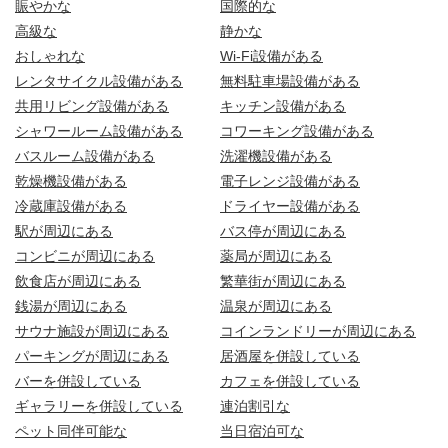
賑やかな
国際的な
高級な
静かな
おしゃれな
Wi-Fi設備がある
レンタサイクル設備がある
無料駐車場設備がある
共用リビング設備がある
キッチン設備がある
シャワールーム設備がある
コワーキング設備がある
バスルーム設備がある
洗濯機設備がある
乾燥機設備がある
電子レンジ設備がある
冷蔵庫設備がある
ドライヤー設備がある
駅が周辺にある
バス停が周辺にある
コンビニが周辺にある
薬局が周辺にある
飲食店が周辺にある
繁華街が周辺にある
銭湯が周辺にある
温泉が周辺にある
サウナ施設が周辺にある
コインランドリーが周辺にある
パーキングが周辺にある
居酒屋を併設している
バーを併設している
カフェを併設している
ギャラリーを併設している
連泊割引な
ペット同伴可能な
当日宿泊可な