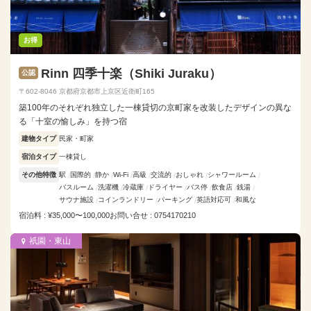
お得
Rinn 四季十楽（Shiki Juraku）
公認
〒602-8046 京都府京都市上京区近衛町165
築100年のそれぞれ独立した一棟貸切の京町家を改装したデザインの異な
る「十室の愉しみ」を持つ宿
建物タイプ
民家・町家
宿泊タイプ
一棟貸し
その他特徴
駅
国際的
静か
Wi-Fi
高級
交流的
おしゃれ
シャワールーム
バスルーム
洗濯機
冷蔵庫
ドライヤー
バス停
飲食店
銭湯
サウナ施設
コインランドリー
パーキング
英語対応可
和風な
宿泊料 : ¥35,000〜100,000
お問い合せ : 0754170210
祇園・東山