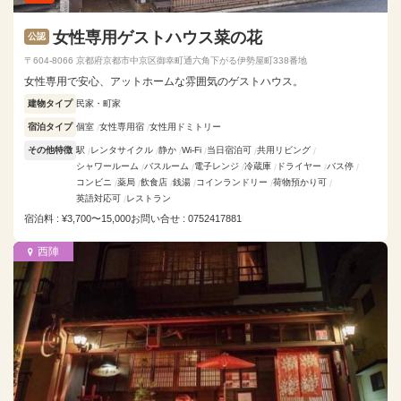
女性専用ゲストハウス菜の花
公認
〒604-8066 京都府京都市中京区御幸町通六角下がる伊勢屋町338番地
女性専用で安心、アットホームな雰囲気のゲストハウス。
建物タイプ
民家・町家
宿泊タイプ
個室
女性専用宿
女性用ドミトリー
その他特徴
駅
レンタサイクル
静か
Wi-Fi
当日宿泊可
共用リビング
シャワールーム
バスルーム
電子レンジ
冷蔵庫
ドライヤー
バス停
コンビニ
薬局
飲食店
銭湯
コインランドリー
荷物預かり可
英語対応可
レストラン
宿泊料 : ¥3,700〜15,000
お問い合せ : 0752417881
西陣