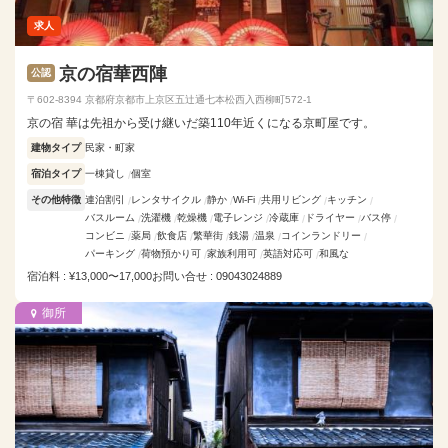
求人
京の宿華西陣
公認
〒602-8394 京都府京都市上京区五辻通七本松西入西柳町572-1
京の宿 華は先祖から受け継いだ築110年近くになる京町屋です。
建物タイプ
民家・町家
宿泊タイプ
一棟貸し
個室
その他特徴
連泊割引
レンタサイクル
静か
Wi-Fi
共用リビング
キッチン
バスルーム
洗濯機
乾燥機
電子レンジ
冷蔵庫
ドライヤー
バス停
コンビニ
薬局
飲食店
繁華街
銭湯
温泉
コインランドリー
パーキング
荷物預かり可
家族利用可
英語対応可
和風な
宿泊料 : ¥13,000〜17,000
お問い合せ : 09043024889
御所