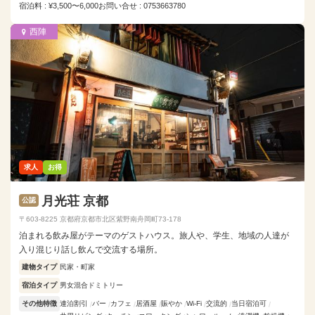
宿泊料 : ¥3,500〜6,000
お問い合せ : 0753663780
西陣
求人
お得
月光荘 京都
公認
〒603-8225 京都府京都市北区紫野南舟岡町73-178
泊まれる飲み屋がテーマのゲストハウス。旅人や、学生、地域の人達が
入り混じり話し飲んで交流する場所。
建物タイプ
民家・町家
宿泊タイプ
男女混合ドミトリー
その他特徴
連泊割引
バー
カフェ
居酒屋
賑やか
Wi-Fi
交流的
当日宿泊可