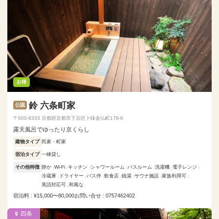
お得
鈴 六条町家
公認
〒600-8333 京都府京都市下京区卜味金仏町178-6
露天風呂でゆったり京くらし
建物タイプ
民家・町家
宿泊タイプ
一棟貸し
その他特徴
静か
Wi-Fi
キッチン
シャワールーム
バスルーム
洗濯機
電子レンジ
冷蔵庫
ドライヤー
バス停
飲食店
銭湯
サウナ施設
家族利用可
英語対応可
和風な
宿泊料 : ¥15,000〜80,000
お問い合せ : 0757462402
四条