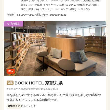
共用リビング
キッチン
コワーキング
シャワールーム
洗濯機
乾燥機
電子レンジ
冷蔵庫
ドライヤー
バス停
コンビニ
飲食店
銭湯
温泉
サウナ施設
コインランドリー
パーキング
和風な
レストラン
宿泊料 : ¥4,000〜4,500
お問い合せ : 08069248131
京都駅
求人
BOOK HOTEL 京都九条
公認
〒601-8016 京都府京都市南区東九条烏丸町41
本を読むために泊まるホテル。落ち着いた空間で読書を楽しむお客様や
海外の方もいらっしゃる宿泊施設です。
建物タイプ
ビルディング