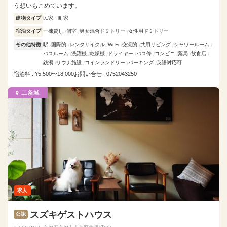
う想いもこめています。
建物タイプ
民家・町家
宿泊タイプ
一棟貸し
個室
男女混合ドミトリー
女性用ドミトリー
その他特徴
駅
国際的
レンタサイクル
Wi-Fi
交流的
共用リビング
シャワールーム
バスルーム
洗濯機
乾燥機
ドライヤー
バス停
コンビニ
薬局
飲食店
銭湯
サウナ施設
コインランドリー
パーキング
英語対応可
宿泊料 : ¥5,500〜18,000
お問い合せ : 0752043250
二条城
求人
スズキゲストハウス
公認