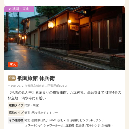
祇園・東山
求人
祇園旅館 休兵衛
公認
〒605-0072 京都府京都市東山区鷲尾町505-3
【祇園の真ん中】素泊まりの格安旅館。八坂神社、高台寺まで 徒歩4分の
好立地、清水寺にも近い
建物タイプ
民家・町家
宿泊タイプ
個室
男女混合ドミトリー
その他特徴
格安
国際的
静か
Wi-Fi
おしゃれ
共用リビング
キッチン
コワーキング
シャワールーム
洗濯機
乾燥機
電子レンジ
冷蔵庫