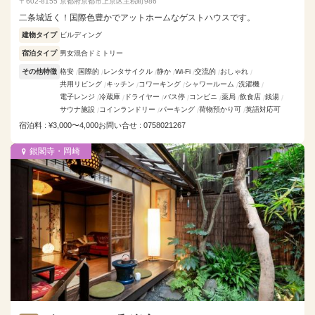
〒602-8155 京都府京都市上京区主税町986
二条城近く！国際色豊かでアットホームなゲストハウスです。
建物タイプ
ビルディング
宿泊タイプ
男女混合ドミトリー
その他特徴
格安
国際的
レンタサイクル
静か
Wi-Fi
交流的
おしゃれ
共用リビング
キッチン
コワーキング
シャワールーム
洗濯機
電子レンジ
冷蔵庫
ドライヤー
バス停
コンビニ
薬局
飲食店
銭湯
サウナ施設
コインランドリー
パーキング
荷物預かり可
英語対応可
宿泊料 : ¥3,000〜4,000
お問い合せ : 0758021267
銀閣寺・岡崎