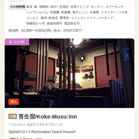
その他特徴
格安
駅
国際的
Wi-Fi
交流的
共用リビング
キッチン
コワーキング
シャワールーム
洗濯機
乾燥機
電子レンジ
冷蔵庫
ドライヤー
バス停
コンビニ
薬局
飲食店
繁華街
コインランドリー
パーキング
荷物預かり可
家族利用可
英語対応可
宿泊料 : ¥2,800〜4,000
お問い合せ : 0753713577
その他
求人
苔生宿/Koke-Musu:inn
公認
〒520-0812 滋賀県大津市木下町17-19
Stylish!! D.I.Y Renovation Guest House!!