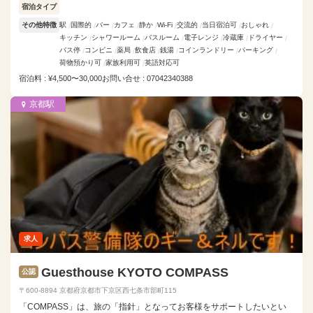
宿泊タイプ
その他特徴
駅
国際的
バー
カフェ
静か
Wi-Fi
交流的
当日宿泊可
おしゃれ
キッチン
シャワールーム
バスルーム
電子レンジ
冷蔵庫
ドライヤー
バス停
コンビニ
薬局
飲食店
銭湯
コインランドリー
パーキング
荷物預かり可
家族利用可
英語対応可
宿泊料 : ¥4,500〜30,000
お問い合せ : 07042340388
京都駅
求人
Guesthouse KYOTO COMPASS
公認
〒600-8894 京都府京都市下京区西七条市部町115
「COMPASS」は、旅の「指針」となってお客様をサポートしたいとい