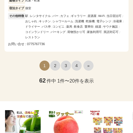
建物タイプ
民家・町家
宿泊タイプ
個室
その他特徴
駅
レンタサイクル
バー
カフェ
ギャラリー
居酒屋
Wi-Fi
当日宿泊可
おしゃれ
キッチン
シャワールーム
洗濯機
乾燥機
電子レンジ
冷蔵庫
ドライヤー
バス停
コンビニ
薬局
飲食店
繁華街
銭湯
サウナ施設
コインランドリー
パーキング
荷物預かり可
家族利用可
英語対応可
レストラン
お問い合せ : 0775767736
1
2
3
4
»
62
件中 1件〜20件を表示