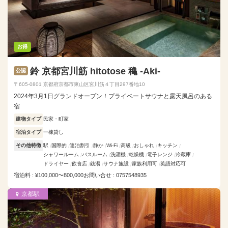
お得
鈴 京都宮川筋 hitotose 穐 -Aki-
公認
〒605-0801 京都府京都市東山区宮川筋４丁目297番地10
2024年3月1日グランドオープン！プライベートサウナと露天風呂のある
宿
建物タイプ
民家・町家
宿泊タイプ
一棟貸し
その他特徴
駅
国際的
連泊割引
静か
Wi-Fi
高級
おしゃれ
キッチン
シャワールーム
バスルーム
洗濯機
乾燥機
電子レンジ
冷蔵庫
ドライヤー
飲食店
銭湯
サウナ施設
家族利用可
英語対応可
宿泊料 : ¥100,000〜800,000
お問い合せ : 0757548935
京都駅