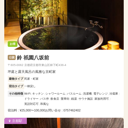
お得
鈴 祇園八坂前
公認
〒605-0062 京都府京都市東山区林下町436-4
坪庭と露天風呂の風雅な京町家
建物タイプ
民家・町家
宿泊タイプ
一棟貸し
その他特徴
Wi-Fi
キッチン
シャワールーム
バスルーム
洗濯機
電子レンジ
冷蔵庫
ドライヤー
バス停
飲食店
繁華街
銭湯
サウナ施設
家族利用可
英語対応可
和風な
宿泊料 : ¥25,000〜100,000
お問い合せ : 0757462402
京都駅