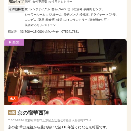
宿泊タイプ
個室
女性専用宿
女性用ドミトリー
その他特徴
駅
レンタサイクル
静か
Wi-Fi
当日宿泊可
共用リビング
シャワールーム
バスルーム
電子レンジ
冷蔵庫
ドライヤー
バス停
コンビニ
薬局
飲食店
銭湯
コインランドリー
荷物預かり可
英語対応可
レストラン
宿泊料 : ¥3,700〜15,000
お問い合せ : 0752417881
西陣
求人
京の宿華西陣
公認
〒602-8394 京都府京都市上京区五辻通七本松西入西柳町572-1
京の宿 華は先祖から受け継いだ築110年近くになる京町屋です。