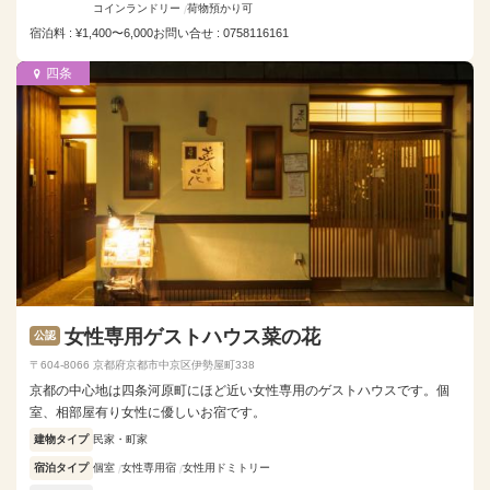
コインランドリー
荷物預かり可
宿泊料 : ¥1,400〜6,000
お問い合せ : 0758116161
四条
女性専用ゲストハウス菜の花
公認
〒604-8066 京都府京都市中京区伊勢屋町338
京都の中心地は四条河原町にほど近い女性専用のゲストハウスです。個
室、相部屋有り女性に優しいお宿です。
建物タイプ
民家・町家
宿泊タイプ
個室
女性専用宿
女性用ドミトリー