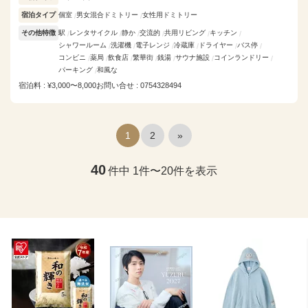
宿泊タイプ
個室
男女混合ドミトリー
女性用ドミトリー
その他特徴
駅
レンタサイクル
静か
交流的
共用リビング
キッチン
シャワールーム
洗濯機
電子レンジ
冷蔵庫
ドライヤー
バス停
コンビニ
薬局
飲食店
繁華街
銭湯
サウナ施設
コインランドリー
パーキング
和風な
宿泊料 : ¥3,000〜8,000
お問い合せ : 0754328494
1
2
»
40
件中 1件〜20件を表示