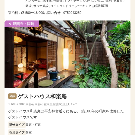
バスルーム
洗濯機
乾燥機
ドライヤー
バス停
コンビニ
薬局
飲食店
銭湯
サウナ施設
コインランドリー
パーキング
英語対応可
宿泊料 : ¥5,500〜18,000
お問い合せ : 0752043250
銀閣寺・岡崎
ゲストハウス和楽庵
公認
〒606-8392 京都府京都市左京区聖護院山王町19-2
ゲストハウス和楽庵は平安神宮近くにある、 築100年の町家を改修した
ゲストハウスです
建物タイプ
民家・町家
宿泊タイプ
個室