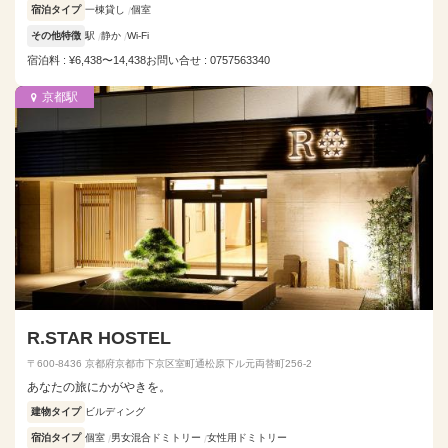
宿泊タイプ
一棟貸し
個室
その他特徴
駅
静か
Wi-Fi
宿泊料 : ¥6,438〜14,438
お問い合せ : 0757563340
京都駅
R.STAR HOSTEL
〒600-8436 京都府京都市下京区室町通松原下ル元両替町256-2
あなたの旅にかがやきを。
建物タイプ
ビルディング
宿泊タイプ
個室
男女混合ドミトリー
女性用ドミトリー