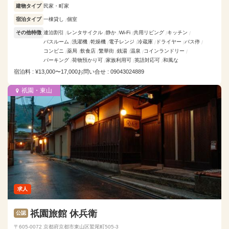
建物タイプ
民家・町家
宿泊タイプ
一棟貸し
個室
その他特徴
連泊割引
レンタサイクル
静か
Wi-Fi
共用リビング
キッチン
バスルーム
洗濯機
乾燥機
電子レンジ
冷蔵庫
ドライヤー
バス停
コンビニ
薬局
飲食店
繁華街
銭湯
温泉
コインランドリー
パーキング
荷物預かり可
家族利用可
英語対応可
和風な
宿泊料 : ¥13,000〜17,000
お問い合せ : 09043024889
祇園・東山
求人
祇園旅館 休兵衛
公認
〒605-0072 京都府京都市東山区鷲尾町505-3