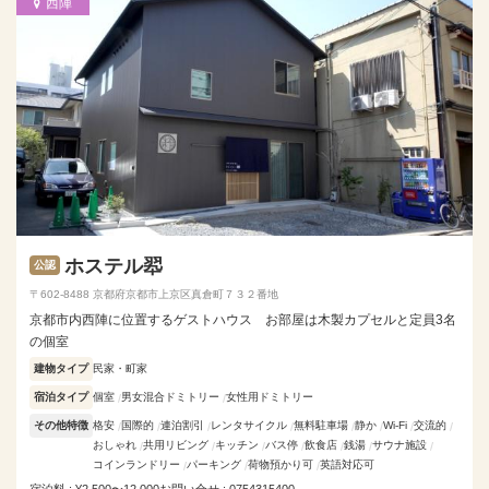
西陣
ホステル翆
公認
〒602-8488 京都府京都市上京区真倉町７３２番地
京都市内西陣に位置するゲストハウス お部屋は木製カプセルと定員3名
の個室
建物タイプ
民家・町家
宿泊タイプ
個室
男女混合ドミトリー
女性用ドミトリー
その他特徴
格安
国際的
連泊割引
レンタサイクル
無料駐車場
静か
Wi-Fi
交流的
おしゃれ
共用リビング
キッチン
バス停
飲食店
銭湯
サウナ施設
コインランドリー
パーキング
荷物預かり可
英語対応可