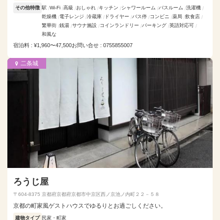
その他特徴
駅
Wi-Fi
高級
おしゃれ
キッチン
シャワールーム
バスルーム
洗濯機
乾燥機
電子レンジ
冷蔵庫
ドライヤー
バス停
コンビニ
薬局
飲食店
繁華街
銭湯
サウナ施設
コインランドリー
パーキング
英語対応可
和風な
宿泊料 : ¥1,960〜47,500
お問い合せ : 0755855007
二条城
ろうじ屋
〒604-8375 京都府京都府京都市中京区西ノ京池ノ内町２２－５８
京都の町家風ゲストハウスでゆるりとお過ごしください。
建物タイプ
民家・町家