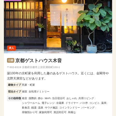
求人
京都ゲストハウス木音
公認
〒602-8319 京都府京都市上京区溝前町100-1
築100年の京町家を利用した趣のあるゲストハウス。近くには、金閣寺や
北野天満宮などがあります。
建物タイプ
民家・町家
宿泊タイプ
個室
女性用ドミトリー
その他特徴
格安
国際的
静か
Wi-Fi
当日宿泊可
おしゃれ
共用リビング
シャワールーム
電子レンジ
冷蔵庫
ドライヤー
バス停
コンビニ
薬局
飲食店
銭湯
温泉
サウナ施設
コインランドリー
パーキング
荷物預かり可
家族利用可
英語対応可
和風な