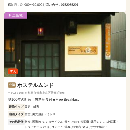
宿泊料 : ¥4,000〜10,000
お問い合せ : 0752055201
二条城
求人
ホステルムンド
公認
〒602-8105 京都府京都市上京区天秤町596
築100年の町家！無料朝食付★Free Breakfast
建物タイプ
民家・町家
宿泊タイプ
個室
男女混合ドミトリー
その他特徴
格安
国際的
レンタサイクル
静か
Wi-Fi
洗濯機
電子レンジ
冷蔵庫
ドライヤー
バス停
コンビニ
薬局
飲食店
銭湯
サウナ施設