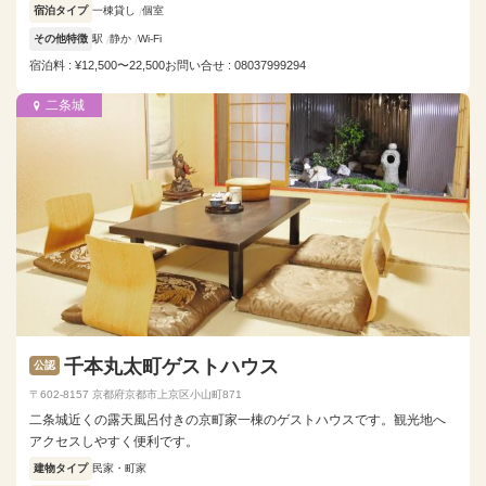
宿泊タイプ
一棟貸し
個室
その他特徴
駅
静か
Wi-Fi
宿泊料 : ¥12,500〜22,500
お問い合せ : 08037999294
二条城
千本丸太町ゲストハウス
公認
〒602-8157 京都府京都市上京区小山町871
二条城近くの露天風呂付きの京町家一棟のゲストハウスです。観光地へ
アクセスしやすく便利です。
建物タイプ
民家・町家