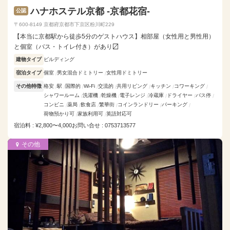
ハナホステル京都 -京都花宿-
公認
〒600-8149 京都府京都市下京区粉川町229
【本当に京都駅から徒歩5分のゲストハウス】相部屋（女性用と男性用）
と個室（バス・トイレ付き）があり〼
建物タイプ
ビルディング
宿泊タイプ
個室
男女混合ドミトリー
女性用ドミトリー
その他特徴
格安
駅
国際的
Wi-Fi
交流的
共用リビング
キッチン
コワーキング
シャワールーム
洗濯機
乾燥機
電子レンジ
冷蔵庫
ドライヤー
バス停
コンビニ
薬局
飲食店
繁華街
コインランドリー
パーキング
荷物預かり可
家族利用可
英語対応可
宿泊料 : ¥2,800〜4,000
お問い合せ : 0753713577
その他