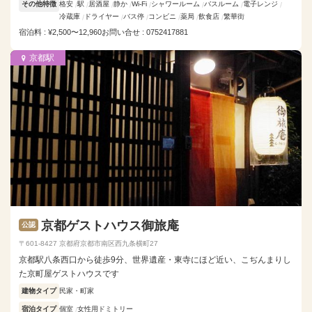
その他特徴
格安
駅
居酒屋
静か
Wi-Fi
シャワールーム
バスルーム
電子レンジ
冷蔵庫
ドライヤー
バス停
コンビニ
薬局
飲食店
繁華街
宿泊料 : ¥2,500〜12,960
お問い合せ : 0752417881
京都駅
京都ゲストハウス御旅庵
公認
〒601-8427 京都府京都市南区西九条横町27
京都駅八条西口から徒歩9分、世界遺産・東寺にほど近い、こぢんまりし
た京町屋ゲストハウスです
建物タイプ
民家・町家
宿泊タイプ
個室
女性用ドミトリー