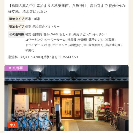
【祇園の真ん中】素泊まりの格安旅館。八坂神社、高台寺まで 徒歩4分の
好立地、清水寺にも近い
建物タイプ
民家・町家
宿泊タイプ
個室
男女混合ドミトリー
その他特徴
格安
国際的
静か
Wi-Fi
おしゃれ
共用リビング
キッチン
コワーキング
シャワールーム
洗濯機
乾燥機
電子レンジ
冷蔵庫
ドライヤー
バス停
パーキング
荷物預かり可
家族利用可
英語対応可
和風な
宿泊料 : ¥3,300〜4,900
お問い合せ : 0755417771
京都駅
求人