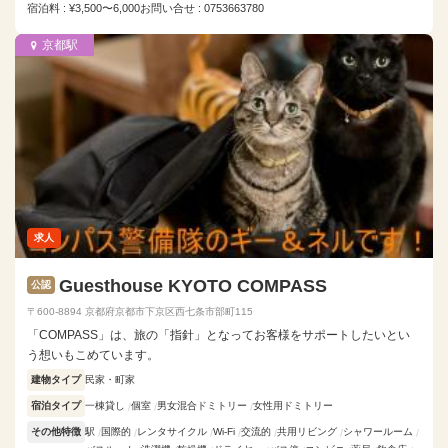
宿泊料 : ¥3,500〜6,000
お問い合せ : 0753663780
京都駅
求人
Guesthouse KYOTO COMPASS
公認
〒600-8894 京都府京都市下京区西七条市部町115
「COMPASS」は、旅の「指針」となってお客様をサポートしたいとい
う想いもこめています。
建物タイプ
民家・町家
宿泊タイプ
一棟貸し
個室
男女混合ドミトリー
女性用ドミトリー
その他特徴
駅
国際的
レンタサイクル
Wi-Fi
交流的
共用リビング
シャワールーム