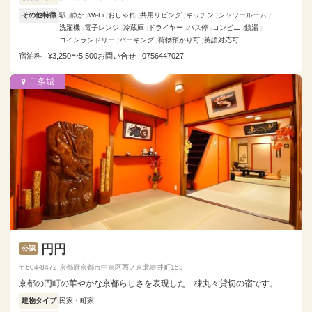
その他特徴
駅
静か
Wi-Fi
おしゃれ
共用リビング
キッチン
シャワールーム
洗濯機
電子レンジ
冷蔵庫
ドライヤー
バス停
コンビニ
銭湯
コインランドリー
パーキング
荷物預かり可
英語対応可
宿泊料 : ¥3,250〜5,500
お問い合せ : 0756447027
二条城
円円
公認
〒604-8472 京都府京都市中京区西ノ京北壺井町153
京都の円町の華やかな京都らしさを表現した一棟丸々貸切の宿です。
建物タイプ
民家・町家