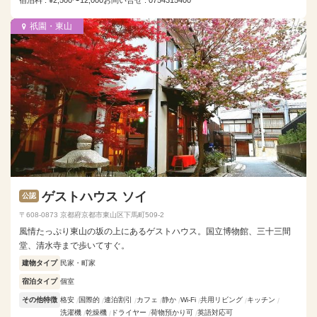
宿泊料 : ¥2,500〜12,000
お問い合せ : 0754315400
祇園・東山
ゲストハウス ソイ
公認
〒608-0873 京都府京都市東山区下馬町509-2
風情たっぷり東山の坂の上にあるゲストハウス。国立博物館、三十三間
堂、清水寺まで歩いてすぐ。
建物タイプ
民家・町家
宿泊タイプ
個室
その他特徴
格安
国際的
連泊割引
カフェ
静か
Wi-Fi
共用リビング
キッチン
洗濯機
乾燥機
ドライヤー
荷物預かり可
英語対応可