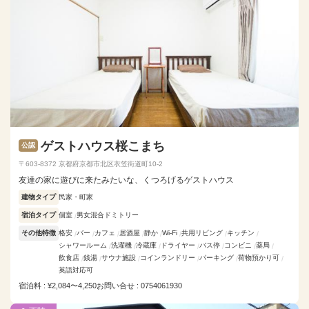
ゲストハウス桜こまち
公認
〒603-8372 京都府京都市北区衣笠街道町10-2
友達の家に遊びに来たみたいな、くつろげるゲストハウス
建物タイプ
民家・町家
宿泊タイプ
個室
男女混合ドミトリー
その他特徴
格安
バー
カフェ
居酒屋
静か
Wi-Fi
共用リビング
キッチン
シャワールーム
洗濯機
冷蔵庫
ドライヤー
バス停
コンビニ
薬局
飲食店
銭湯
サウナ施設
コインランドリー
パーキング
荷物預かり可
英語対応可
宿泊料 : ¥2,084〜4,250
お問い合せ : 0754061930