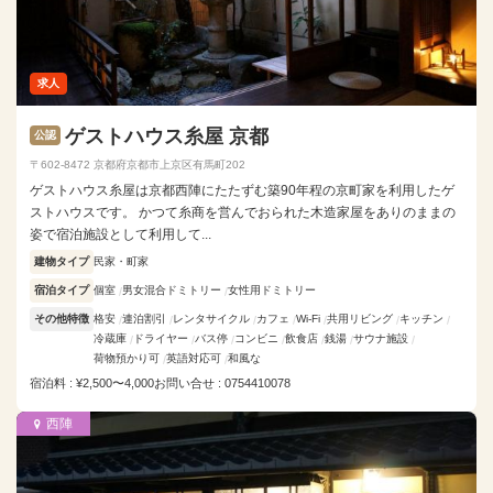
求人
ゲストハウス糸屋 京都
公認
〒602-8472 京都府京都市上京区有馬町202
ゲストハウス糸屋は京都西陣にたたずむ築90年程の京町家を利用したゲ
ストハウスです。 かつて糸商を営んでおられた木造家屋をありのままの
姿で宿泊施設として利用して...
建物タイプ
民家・町家
宿泊タイプ
個室
男女混合ドミトリー
女性用ドミトリー
その他特徴
格安
連泊割引
レンタサイクル
カフェ
Wi-Fi
共用リビング
キッチン
冷蔵庫
ドライヤー
バス停
コンビニ
飲食店
銭湯
サウナ施設
荷物預かり可
英語対応可
和風な
宿泊料 : ¥2,500〜4,000
お問い合せ : 0754410078
西陣