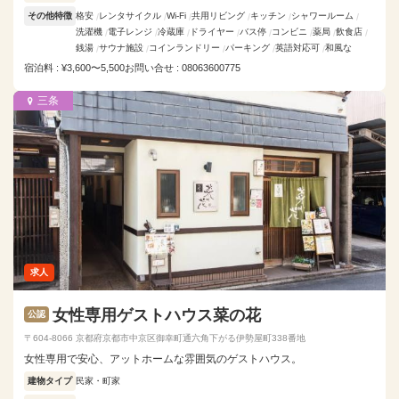
その他特徴
格安
レンタサイクル
Wi-Fi
共用リビング
キッチン
シャワールーム
洗濯機
電子レンジ
冷蔵庫
ドライヤー
バス停
コンビニ
薬局
飲食店
銭湯
サウナ施設
コインランドリー
パーキング
英語対応可
和風な
宿泊料 : ¥3,600〜5,500
お問い合せ : 08063600775
三条
求人
女性専用ゲストハウス菜の花
公認
〒604-8066 京都府京都市中京区御幸町通六角下がる伊勢屋町338番地
女性専用で安心、アットホームな雰囲気のゲストハウス。
建物タイプ
民家・町家