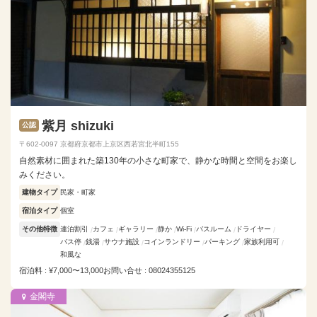
紫月 shizuki
公認
〒602-0097 京都府京都市上京区西若宮北半町155
自然素材に囲まれた築130年の小さな町家で、静かな時間と空間をお楽し
みください。
建物タイプ
民家・町家
宿泊タイプ
個室
その他特徴
連泊割引
カフェ
ギャラリー
静か
Wi-Fi
バスルーム
ドライヤー
バス停
銭湯
サウナ施設
コインランドリー
パーキング
家族利用可
和風な
宿泊料 : ¥7,000〜13,000
お問い合せ : 08024355125
金閣寺