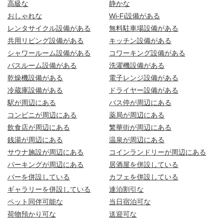
高級な
静かな
おしゃれな
Wi-Fi設備がある
レンタサイクル設備がある
無料駐車場設備がある
共用リビング設備がある
キッチン設備がある
シャワールーム設備がある
コワーキング設備がある
バスルーム設備がある
洗濯機設備がある
乾燥機設備がある
電子レンジ設備がある
冷蔵庫設備がある
ドライヤー設備がある
駅が周辺にある
バス停が周辺にある
コンビニが周辺にある
薬局が周辺にある
飲食店が周辺にある
繁華街が周辺にある
銭湯が周辺にある
温泉が周辺にある
サウナ施設が周辺にある
コインランドリーが周辺にある
パーキングが周辺にある
居酒屋を併設している
バーを併設している
カフェを併設している
ギャラリーを併設している
連泊割引な
ペット同伴可能な
当日宿泊可な
荷物預かり可な
送迎可な