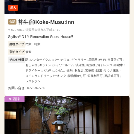
求人
苔生宿/Koke-Musu:inn
公認
〒520-0812 滋賀県大津市木下町17-19
Stylish!! D.I.Y Renovation Guest House!!
建物タイプ
民家・町家
宿泊タイプ
個室
その他特徴
駅
レンタサイクル
バー
カフェ
ギャラリー
居酒屋
Wi-Fi
当日宿泊可
おしゃれ
キッチン
シャワールーム
洗濯機
乾燥機
電子レンジ
冷蔵庫
ドライヤー
バス停
コンビニ
薬局
飲食店
繁華街
銭湯
サウナ施設
コインランドリー
パーキング
荷物預かり可
家族利用可
英語対応可
レストラン
お問い合せ : 0775767736
西陣