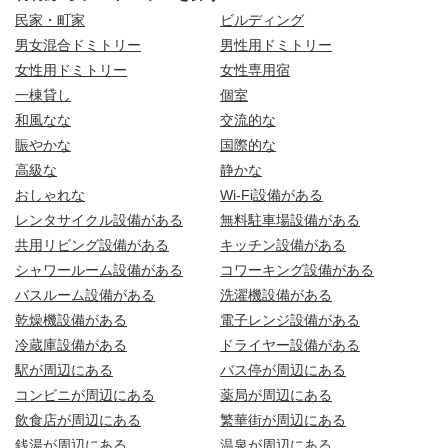
民家・町家
ビルディング
男女混合ドミトリー
男性用ドミトリー
女性用ドミトリー
女性専用宿
一棟貸し
個室
和風なな
交流的な
賑やかな
国際的な
高級な
静かな
おしゃれな
Wi-Fi設備がある
レンタサイクル設備がある
無料駐車場設備がある
共用リビング設備がある
キッチン設備がある
シャワールーム設備がある
コワーキング設備がある
バスルーム設備がある
洗濯機設備がある
乾燥機設備がある
電子レンジ設備がある
冷蔵庫設備がある
ドライヤー設備がある
駅が周辺にある
バス停が周辺にある
コンビニが周辺にある
薬局が周辺にある
飲食店が周辺にある
繁華街が周辺にある
銭湯が周辺にある
温泉が周辺にある