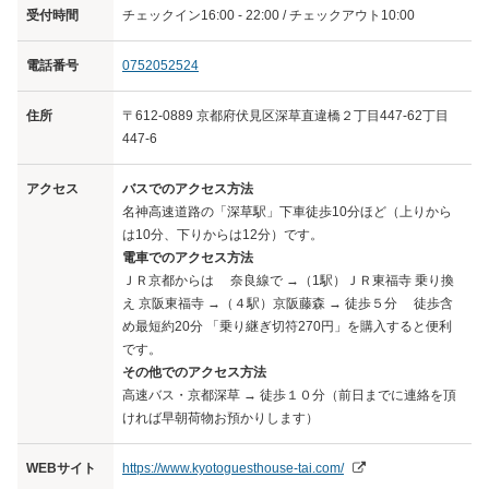
受付時間
チェックイン16:00 - 22:00 / チェックアウト10:00
電話番号
0752052524
住所
〒612-0889 京都府伏見区深草直違橋２丁目447-62丁目
447-6
アクセス
バスでのアクセス方法
名神高速道路の「深草駅」下車徒歩10分ほど（上りから
は10分、下りからは12分）です。
電車でのアクセス方法
ＪＲ京都からは 奈良線で →（1駅）ＪＲ東福寺 乗り換
え 京阪東福寺 →（４駅）京阪藤森 → 徒歩５分 徒歩含
め最短約20分 「乗り継ぎ切符270円」を購入すると便利
です。
その他でのアクセス方法
高速バス・京都深草 → 徒歩１０分（前日までに連絡を頂
ければ早朝荷物お預かりします）
WEBサイト
https://www.kyotoguesthouse-tai.com/