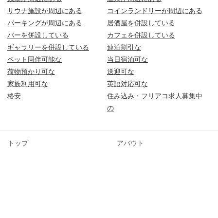
サウナ施設が周辺にある
コインランドリーが周辺にある
パーキングが周辺にある
居酒屋を併設している
バーを併設している
カフェを併設している
ギャラリーを併設している
連泊割引な
ペット同伴可能な
当日宿泊可な
荷物預かり可な
送迎可な
家族利用可な
英語対応可な
格安
住み込み・フリアコ求人募集中
の
トップ
アバウト
ゲストハウスを探す
特集
閲覧履歴
プライバシーポリシー
掲載する
オーナーログイン
お問い合わせ