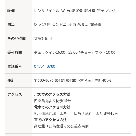
設備
レンタサイクル
Wi-Fi
洗濯機
乾燥機
電子レンジ
周辺
駅
バス停
コンビニ
薬局
飲食店
繁華街
その他特徴
英語対応可
受付時間
チェックイン15:00 - 22:00 / チェックアウト10:00
電話番号
0753448780
住所
〒600-8076 京都府京都市下京区泉正寺町465-2
アクセス
バスでのアクセス方法
四条烏丸より徒歩15分
電車でのアクセス方法
地下鉄烏丸線「四条」、阪急「烏丸」より徒歩15分
車でのアクセス方法
高辻通りと高倉通りの交差点南側