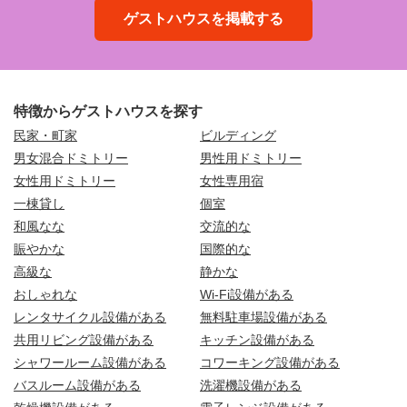
ゲストハウスを掲載する
特徴からゲストハウスを探す
民家・町家
ビルディング
男女混合ドミトリー
男性用ドミトリー
女性用ドミトリー
女性専用宿
一棟貸し
個室
和風なな
交流的な
賑やかな
国際的な
高級な
静かな
おしゃれな
Wi-Fi設備がある
レンタサイクル設備がある
無料駐車場設備がある
共用リビング設備がある
キッチン設備がある
シャワールーム設備がある
コワーキング設備がある
バスルーム設備がある
洗濯機設備がある