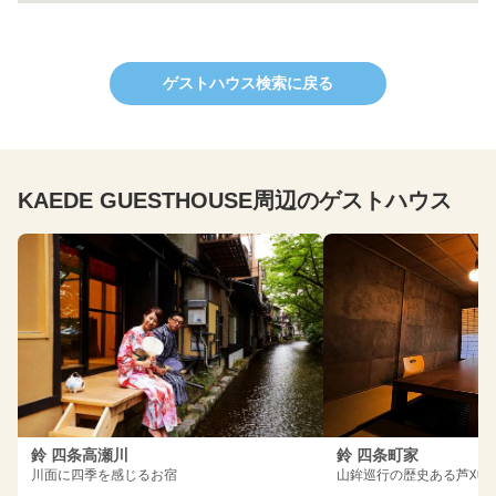
ゲストハウス検索に戻る
KAEDE GUESTHOUSE周辺のゲストハウス
鈴 四条高瀬川
鈴 四条町家
川面に四季を感じるお宿
山鉾巡行の歴史ある芦刈