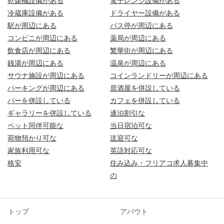
乾燥機設備がある
電子レンジ設備がある
冷蔵庫設備がある
ドライヤー設備がある
駅が周辺にある
バス停が周辺にある
コンビニが周辺にある
薬局が周辺にある
飲食店が周辺にある
繁華街が周辺にある
銭湯が周辺にある
温泉が周辺にある
サウナ施設が周辺にある
コインランドリーが周辺にある
パーキングが周辺にある
居酒屋を併設している
バーを併設している
カフェを併設している
ギャラリーを併設している
連泊割引な
ペット同伴可能な
当日宿泊可な
荷物預かり可な
送迎可な
家族利用可な
英語対応可な
格安
住み込み・フリアコ求人募集中
の
トップ
アバウト